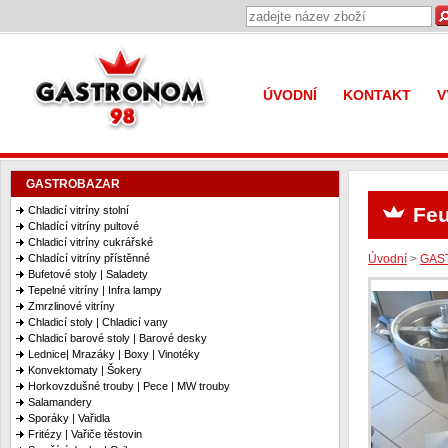
Gastronom 98
ÚVODNÍ
KONTAKT
V
GASTROBAZAR
Fe
Chladicí vitríny stolní
Chladící vitríny pultové
Chladicí vitríny cukrářské
Úvodní
>
GAS
Chladící vitríny přístěnné
Bufetové stoly | Saladety
Tepelné vitríny | Infra lampy
Zmrzlinové vitríny
Chladicí stoly | Chladicí vany
Chladicí barové stoly | Barové desky
Lednice| Mrazáky | Boxy | Vinotéky
Konvektomaty | Šokery
Horkovzdušné trouby | Pece | MW trouby
Salamandery
Sporáky | Vařidla
Fritézy | Vařiče těstovin