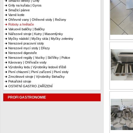
Smažící desky | Grily
Grily na kuřata | Gyros
Smažicí pánve
Varné kotle
Ohřevné vany | Ohřevné stoly | Režony
Roboty a hnětače
Vakuové baličky | Baličky
Nářezové stroje | Kutry | Masomlýnky
Myčky nádobí | Myčky skla | Myčky zeleniny
Nerezové pracovní stoly
Nerezové mycí stoly | Dřezy
Nerezové digestoře
Nerezové regály | Vozíky | Skříňky | Police
Kávovary | Ohřívače vody
Výrobníky ledu | Výrobníky ledové tříště
Pivní chlazení | Pivní zařízení | Pivní stoly
Zmrzlinové stroje | Výrobníky šlehačky
Pekařské stroje
OSTATNÍ GASTRO ZAŘÍZENÍ
PROFI GASTRONOMIE