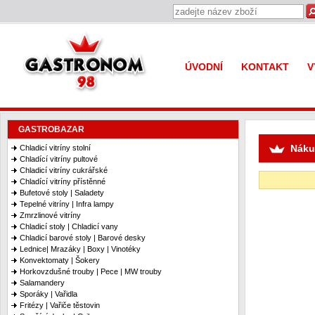
Gastronom 98
ÚVODNÍ
KONTAKT
V
GASTROBAZAR
Náku
Chladicí vitríny stolní
Chladící vitríny pultové
Chladicí vitríny cukrářské
Chladící vitríny přístěnné
Bufetové stoly | Saladety
Tepelné vitríny | Infra lampy
Zmrzlinové vitríny
Chladicí stoly | Chladicí vany
Chladicí barové stoly | Barové desky
Lednice| Mrazáky | Boxy | Vinotéky
Konvektomaty | Šokery
Horkovzdušné trouby | Pece | MW trouby
Salamandery
Sporáky | Vařidla
Fritézy | Vařiče těstovin