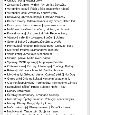
Chladicí boxy| Mrazicí boxy
Zmrzlinové stroje | Vitríny | Výrobníky šlehačky
Výrobníky ledové tříště| Vířiče chlazených nápojů
Výrobníky ledu| Výrobníky sodové vody
Kávovary| Ohřívače nápojů| Ohřevné termosy
Barové mixéry| Odšťavňovače a lisy ovoce| Drtiče ledu
Pizza pece | Pizza zařízení | Zpracování těsta
Multifunkční zařízení - pečení, udržení, zchlazení
Konvektomaty| Udržovací skříně| Regenerátory
Vákuové vaření| Nízkoteplotní pečení| Udírny
Šokery| Šokové zchlazovače| Zmrazovače
Horkovzdušné pece| Elektrické pece| Grilovací pece
Mikrovlné trouby| Salamandery| Toastery
Varné kotle| Varné kotle s mícháním
Smažicí pánve| Multifunkční pánve
Sporáky| WOK sporáky| Teppanyaki| Vařidla
Ohřevné vany| Režony| Infralampy| Chafingy| Kotlíky
Fritézy| Udržovače hranolek| Vařiče těstovin
Lávové grily| Grilovací desky| Opékač párků| Hot Dog
Gyros grily| Grily na kuřata| Kontaktní a steak grily
Gastronádoby|Plechy| Termoporty| Termoboxy| Várnice
Kuchyňské náčiní| Hrnce| Nádobí| Nože| Tácy
Roboty univerzální
Škrabky na brambory| Krouhače zeleniny
Masodesky| Špalky na maso| Paličky| Lapače hmyzu
Mixéry| Blixéry| Kutry| Mlýnky koření
Nářezové stroje| Mlýnky na maso| Řezačka masa
Nudličkovač| Tenderizér| Stroje na maso