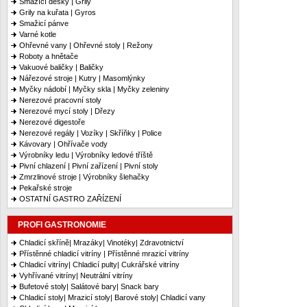
Smažící desky | Grily
Grily na kuřata | Gyros
Smažicí pánve
Varné kotle
Ohřevné vany | Ohřevné stoly | Režony
Roboty a hnětače
Vakuové baličky | Baličky
Nářezové stroje | Kutry | Masomlýnky
Myčky nádobí | Myčky skla | Myčky zeleniny
Nerezové pracovní stoly
Nerezové mycí stoly | Dřezy
Nerezové digestoře
Nerezové regály | Vozíky | Skříňky | Police
Kávovary | Ohřívače vody
Výrobníky ledu | Výrobníky ledové tříště
Pivní chlazení | Pivní zařízení | Pivní stoly
Zmrzlinové stroje | Výrobníky šlehačky
Pekařské stroje
OSTATNÍ GASTRO ZAŘÍZENÍ
PROFI GASTRONOMIE
Chladicí skříně| Mrazáky| Vinotéky| Zdravotnictví
Přístěnné chladicí vitríny | Přístěnné mrazicí vitríny
Chladicí vitríny| Chladicí pulty| Cukrářské vitríny
Vyhřívané vitríny| Neutrální vitríny
Bufetové stoly| Salátové bary| Snack bary
Chladicí stoly| Mrazicí stoly| Barové stoly| Chladicí vany