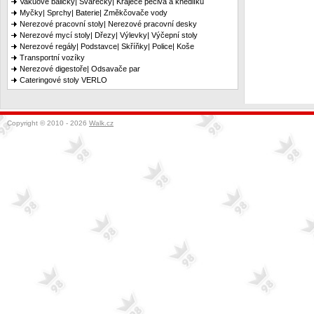
Vakuové baličky| Svářečky| Kráječe pečiva a knedlíků
Myčky| Sprchy| Baterie| Změkčovače vody
Nerezové pracovní stoly| Nerezové pracovní desky
Nerezové mycí stoly| Dřezy| Výlevky| Výčepní stoly
Nerezové regály| Podstavce| Skříňky| Police| Koše
Transportní vozíky
Nerezové digestoře| Odsavače par
Cateringové stoly VERLO
Copyright © 2010 - 2026
Walk.cz