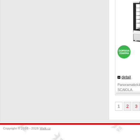
detail
Panoramatická 
SCAIOLA.
1
2
3
Copyright © 2010 - 2026
Walk.cz