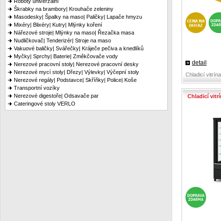
Roboty univerzální
Škrabky na brambory| Krouhače zeleniny
Masodesky| Špalky na maso| Paličky| Lapače hmyzu
Mixéry| Blixéry| Kutry| Mlýnky koření
Nářezové stroje| Mlýnky na maso| Řezačka masa
Nudličkovač| Tenderizér| Stroje na maso
Vakuové baličky| Svářečky| Kráječe pečiva a knedlíků
Myčky| Sprchy| Baterie| Změkčovače vody
detail
Nerezové pracovní stoly| Nerezové pracovní desky
Nerezové mycí stoly| Dřezy| Výlevky| Výčepní stoly
Chladicí vitrí
Nerezové regály| Podstavce| Skříňky| Police| Koše
Transportní vozíky
Nerezové digestoře| Odsavače par
Chladicí vit
Cateringové stoly VERLO