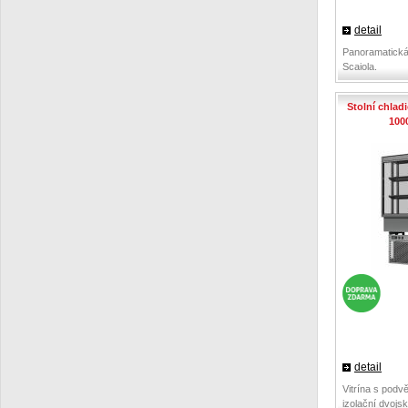
detail
Panoramatická 
Scaiola.
Stolní chlad
100
detail
Vitrína s pod
izolační dvojsk