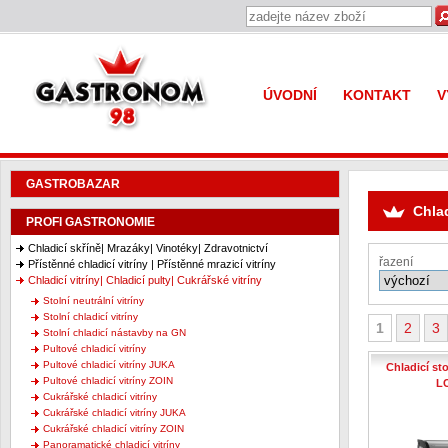
Gastronom 98
ÚVODNÍ
KONTAKT
V
GASTROBAZAR
Chlad
PROFI GASTRONOMIE
Chladicí skříně| Mrazáky| Vinotéky| Zdravotnictví
řazení
Přístěnné chladicí vitríny | Přístěnné mrazicí vitríny
Chladicí vitríny| Chladicí pulty| Cukrářské vitríny
Stolní neutrální vitríny
Stolní chladicí vitríny
1
2
3
Stolní chladicí nástavby na GN
Pultové chladicí vitríny
Pultové chladicí vitríny JUKA
Chladicí sto
Pultové chladicí vitríny ZOIN
L
Cukrářské chladicí vitríny
Cukrářské chladicí vitríny JUKA
Cukrářské chladicí vitríny ZOIN
Panoramatické chladicí vitríny