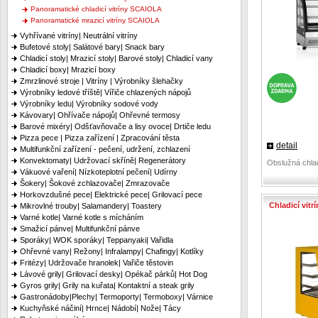
Panoramatické chladicí vitríny SCAIOLA
Panoramatické mrazicí vitríny SCAIOLA
Vyhřívané vitríny| Neutrální vitríny
Bufetové stoly| Salátové bary| Snack bary
Chladicí stoly| Mrazicí stoly| Barové stoly| Chladicí vany
Chladicí boxy| Mrazicí boxy
Zmrzlinové stroje | Vitríny | Výrobníky šlehačky
Výrobníky ledové tříště| Vířiče chlazených nápojů
Výrobníky ledu| Výrobníky sodové vody
Kávovary| Ohřívače nápojů| Ohřevné termosy
Barové mixéry| Odšťavňovače a lisy ovoce| Drtiče ledu
Pizza pece | Pizza zařízení | Zpracování těsta
detail
Multifunkční zařízení - pečení, udržení, zchlazení
Konvektomaty| Udržovací skříně| Regenerátory
Obslužná chladi
Vákuové vaření| Nízkoteplotní pečení| Udírny
Šokery| Šokové zchlazovače| Zmrazovače
Horkovzdušné pece| Elektrické pece| Grilovací pece
Chladicí vit
Mikrovlné trouby| Salamandery| Toastery
Varné kotle| Varné kotle s mícháním
Smažicí pánve| Multifunkční pánve
Sporáky| WOK sporáky| Teppanyaki| Vařidla
Ohřevné vany| Režony| Infralampy| Chafingy| Kotlíky
Fritézy| Udržovače hranolek| Vařiče těstovin
Lávové grily| Grilovací desky| Opékač párků| Hot Dog
Gyros grily| Grily na kuřata| Kontaktní a steak grily
Gastronádoby|Plechy| Termoporty| Termoboxy| Várnice
Kuchyňské náčiní| Hrnce| Nádobí| Nože| Tácy