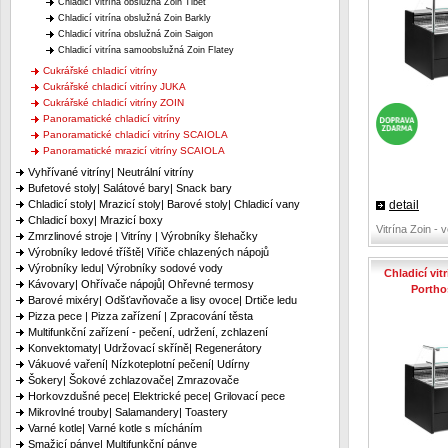
Chladicí vitrína obslužná Zoin Tibet
Chladicí vitrína obslužná Zoin Barkly
Chladicí vitrína obslužná Zoin Saigon
Chladicí vitrína samoobslužná Zoin Flatey
Cukrářské chladicí vitríny
Cukrářské chladicí vitríny JUKA
Cukrářské chladicí vitríny ZOIN
Panoramatické chladicí vitríny
Panoramatické chladicí vitríny SCAIOLA
Panoramatické mrazicí vitríny SCAIOLA
Vyhřívané vitríny| Neutrální vitríny
Bufetové stoly| Salátové bary| Snack bary
detail
Chladicí stoly| Mrazicí stoly| Barové stoly| Chladicí vany
Chladicí boxy| Mrazicí boxy
Vitrína Zoin - 
Zmrzlinové stroje | Vitríny | Výrobníky šlehačky
Výrobníky ledové tříště| Vířiče chlazených nápojů
Výrobníky ledu| Výrobníky sodové vody
Chladicí vit
Kávovary| Ohřívače nápojů| Ohřevné termosy
Portho
Barové mixéry| Odšťavňovače a lisy ovoce| Drtiče ledu
Pizza pece | Pizza zařízení | Zpracování těsta
Multifunkční zařízení - pečení, udržení, zchlazení
Konvektomaty| Udržovací skříně| Regenerátory
Vákuové vaření| Nízkoteplotní pečení| Udírny
Šokery| Šokové zchlazovače| Zmrazovače
Horkovzdušné pece| Elektrické pece| Grilovací pece
Mikrovlné trouby| Salamandery| Toastery
Varné kotle| Varné kotle s mícháním
Smažicí pánve| Multifunkční pánve