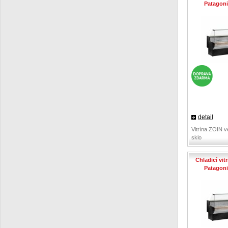
Patagon
detail
Vitrína ZOIN v
sklo
Chladicí vit
Patagon