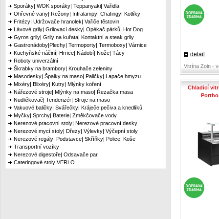
Sporáky| WOK sporáky| Teppanyaki| Vařidla
Ohřevné vany| Režony| Infralampy| Chafingy| Kotlíky
Fritézy| Udržovače hranolek| Vařiče těstovin
Lávové grily| Grilovací desky| Opékač párků| Hot Dog
Gyros grily| Grily na kuřata| Kontaktní a steak grily
Gastronádoby|Plechy| Termoporty| Termoboxy| Várnice
Kuchyňské náčiní| Hrnce| Nádobí| Nože| Tácy
detail
Roboty univerzální
Vitrína Zoin - 
Škrabky na brambory| Krouhače zeleniny
Masodesky| Špalky na maso| Paličky| Lapače hmyzu
Mixéry| Blixéry| Kutry| Mlýnky koření
Chladicí vit
Nářezové stroje| Mlýnky na maso| Řezačka masa
Portho
Nudličkovač| Tenderizér| Stroje na maso
Vakuové baličky| Svářečky| Kráječe pečiva a knedlíků
Myčky| Sprchy| Baterie| Změkčovače vody
Nerezové pracovní stoly| Nerezové pracovní desky
Nerezové mycí stoly| Dřezy| Výlevky| Výčepní stoly
Nerezové regály| Podstavce| Skříňky| Police| Koše
Transportní vozíky
Nerezové digestoře| Odsavače par
Cateringové stoly VERLO