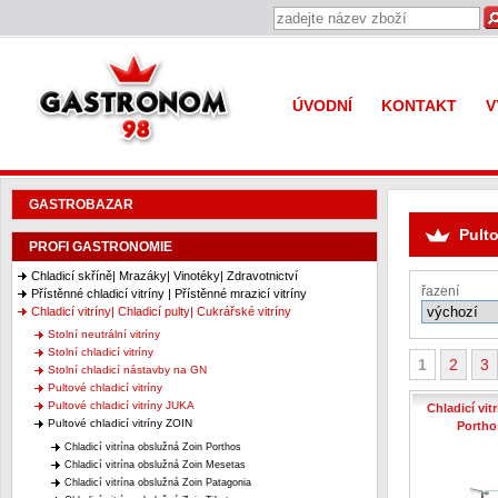
Gastronom 98
ÚVODNÍ
KONTAKT
V
GASTROBAZAR
Pulto
PROFI GASTRONOMIE
Chladicí skříně| Mrazáky| Vinotéky| Zdravotnictví
řazení
Přístěnné chladicí vitríny | Přístěnné mrazicí vitríny
Chladicí vitríny| Chladicí pulty| Cukrářské vitríny
Stolní neutrální vitríny
Stolní chladicí vitríny
1
2
3
Stolní chladicí nástavby na GN
Pultové chladicí vitríny
Pultové chladicí vitríny JUKA
Chladicí vit
Pultové chladicí vitríny ZOIN
Portho
Chladicí vitrína obslužná Zoin Porthos
Chladicí vitrína obslužná Zoin Mesetas
Chladicí vitrína obslužná Zoin Patagonia