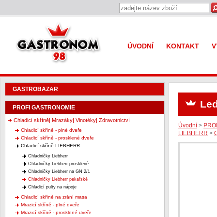
Gastronom 98
ÚVODNÍ
KONTAKT
V
GASTROBAZAR
Le
PROFI GASTRONOMIE
Chladicí skříně| Mrazáky| Vinotéky| Zdravotnictví
Úvodní
>
PRO
Chladicí skříně - plné dveře
LIEBHERR
>
C
Chladicí skříně - prosklené dveře
Chladicí skříně LIEBHERR
Chladničky Liebherr
Chladničky Liebherr prosklené
Chladničky Liebherr na GN 2/1
Chladničky Liebherr pekařské
Chladicí pulty na nápoje
Chladicí skříně na zrání masa
Mrazicí skříně - plné dveře
Mrazicí skříně - prosklené dveře