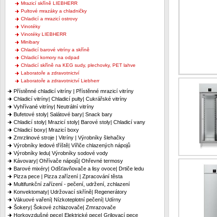
Mrazicí skříně LIEBHERR
Pultové mrazáky a chladničky
Chladicí a mrazicí ostrovy
Vinotéky
Vinotéky LIEBHERR
Minibary
Chladicí barové vitríny a skříně
Chladicí komory na odpad
Chladicí skříně na KEG sudy, plechovky, PET lahve
Laboratoře a zdravotnictví
Laboratoře a zdravotnictví Liebherr
Přístěnné chladicí vitríny | Přístěnné mrazicí vitríny
Chladicí vitríny| Chladicí pulty| Cukrářské vitríny
Vyhřívané vitríny| Neutrální vitríny
Bufetové stoly| Salátové bary| Snack bary
Chladicí stoly| Mrazicí stoly| Barové stoly| Chladicí vany
Chladicí boxy| Mrazicí boxy
Zmrzlinové stroje | Vitríny | Výrobníky šlehačky
Výrobníky ledové tříště| Vířiče chlazených nápojů
Výrobníky ledu| Výrobníky sodové vody
Kávovary| Ohřívače nápojů| Ohřevné termosy
Barové mixéry| Odšťavňovače a lisy ovoce| Drtiče ledu
Pizza pece | Pizza zařízení | Zpracování těsta
Multifunkční zařízení - pečení, udržení, zchlazení
Konvektomaty| Udržovací skříně| Regenerátory
Vákuové vaření| Nízkoteplotní pečení| Udírny
Šokery| Šokové zchlazovače| Zmrazovače
Horkovzdušné pece| Elektrické pece| Grilovací pece