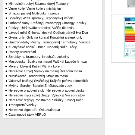
Mikrovlné trouby| Salamandery| Toastery
Varné kotle| Varné kotle s mícháním
Smažicí pánve| Multifunkční pánve
Sporáky| WOK sporáky| Teppanyaki| Vařidla
Ohřevné vany| Režony| Infralampy| Chafingy| Kotlíky
Fritézy| Udržovače hranolek| Vařiče těstovin
Lávové grily| Grilovací desky| Opékač párků| Hot Dog
Gyros grily| Grily na kuřata| Kontaktní a steak grily
Gastronádoby|Plechy| Termoporty| Termoboxy| Várnice
Kuchyňské náčiní| Hrnce| Nádobí| Nože| Tácy
Roboty univerzální
Škrabky na brambory| Krouhače zeleniny
Masodesky| Špalky na maso| Paličky| Lapače hmyzu
Mixéry| Blixéry| Kutry| Mlýnky koření
Nářezové stroje| Mlýnky na maso| Řezačka masa
Nudličkovač| Tenderizér| Stroje na maso
Vakuové baličky| Svářečky| Kráječe pečiva a knedlíků
Myčky| Sprchy| Baterie| Změkčovače vody
Nerezové pracovní stoly| Nerezové pracovní desky
Nerezové mycí stoly| Dřezy| Výlevky| Výčepní stoly
Nerezové regály| Podstavce| Skříňky| Police| Koše
Transportní vozíky
Nerezové digestoře| Odsavače par
Cateringové stoly VERLO