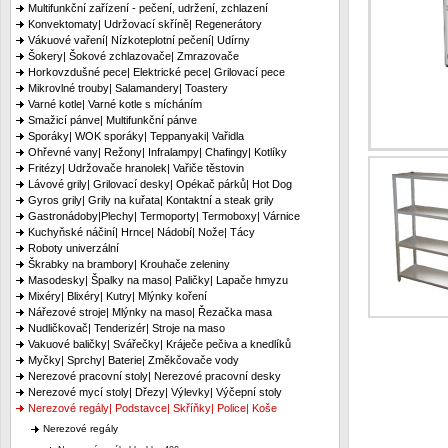
Multifunkční zařízení - pečení, udržení, zchlazení
Konvektomaty| Udržovací skříně| Regenerátory
Vákuové vaření| Nízkoteplotní pečení| Udírny
Šokery| Šokové zchlazovače| Zmrazovače
Horkovzdušné pece| Elektrické pece| Grilovací pece
Mikrovlné trouby| Salamandery| Toastery
Varné kotle| Varné kotle s mícháním
Smažicí pánve| Multifunkční pánve
Sporáky| WOK sporáky| Teppanyaki| Vařidla
Ohřevné vany| Režony| Infralampy| Chafingy| Kotlíky
Fritézy| Udržovače hranolek| Vařiče těstovin
Lávové grily| Grilovací desky| Opékač párků| Hot Dog
Gyros grily| Grily na kuřata| Kontaktní a steak grily
Gastronádoby|Plechy| Termoporty| Termoboxy| Várnice
Kuchyňské náčiní| Hrnce| Nádobí| Nože| Tácy
Roboty univerzální
Škrabky na brambory| Krouhače zeleniny
Masodesky| Špalky na maso| Paličky| Lapače hmyzu
Mixéry| Blixéry| Kutry| Mlýnky koření
Nářezové stroje| Mlýnky na maso| Řezačka masa
Nudličkovač| Tenderizér| Stroje na maso
Vakuové baličky| Svářečky| Kráječe pečiva a knedlíků
Myčky| Sprchy| Baterie| Změkčovače vody
Nerezové pracovní stoly| Nerezové pracovní desky
Nerezové mycí stoly| Dřezy| Výlevky| Výčepní stoly
Nerezové regály| Podstavce| Skříňky| Police| Koše
Nerezové regály