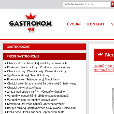
Gastronom 98
ÚVODNÍ
KONTAKT
V
GASTROBAZAR
Ner
PROFI GASTRONOMIE
Chladicí skříně| Mrazáky| Vinotéky| Zdravotnictví
Úvodní
>
PRO
Přístěnné chladicí vitríny | Přístěnné mrazicí vitríny
Nerezové regá
Chladicí vitríny| Chladicí pulty| Cukrářské vitríny
Vyhřívané vitríny| Neutrální vitríny
Bufetové stoly| Salátové bary| Snack bary
Chladicí stoly| Mrazicí stoly| Barové stoly| Chladicí vany
Chladicí boxy| Mrazicí boxy
Zmrzlinové stroje | Vitríny | Výrobníky šlehačky
Výrobníky ledové tříště| Vířiče chlazených nápojů
Výrobníky ledu| Výrobníky sodové vody
Kávovary| Ohřívače nápojů| Ohřevné termosy
Barové mixéry| Odšťavňovače a lisy ovoce| Drtiče ledu
Pizza pece | Pizza zařízení | Zpracování těsta