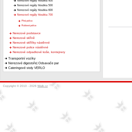
Nerezové regály hloubka 400
Nerezové regály hloubka 500
Nerezové regály hloubka 600
Nerezové regály hloubka 700
Plné police
Roštové police
Nerezové podstavce
Nerezové skříně
Nerezové skříňky nástěnné
Nerezové police nástěnné
Nerezové odpadkové koše, kontejnery
Transportní vozíky
Nerezové digestoře| Odsavače par
Cateringové stoly VERLO
Copyright © 2010 - 2026
Walk.cz