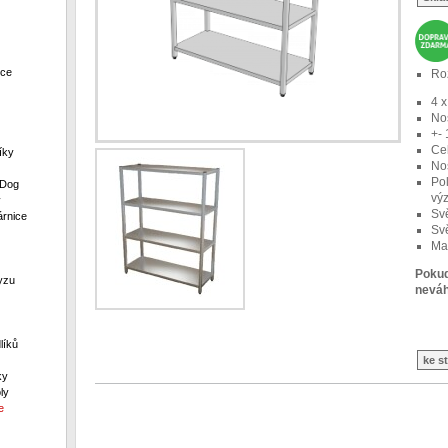
ece
Ro
4 x
Nos
+- 
Ce
íky
No
Po
 Dog
vý
y
Sv
rnice
Sv
Ma
Pokud
yzu
neváh
líků
ke s
ky
ly
e