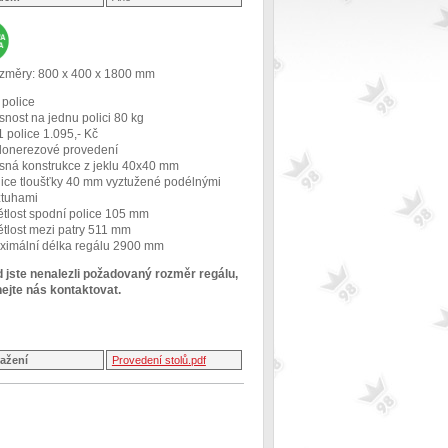
změry: 800 x 400 x 1800 mm
 police
nost na jednu polici 80 kg
1 police 1.095,- Kč
lonerezové provedení
sná konstrukce z jeklu 40x40 mm
lice tloušťky 40 mm vyztužené podélnými
ztuhami
ětlost spodní police 105 mm
ětlost mezi patry 511 mm
ximální délka regálu 2900 mm
 jste nenalezli požadovaný rozměr regálu,
ejte nás kontaktovat.
tažení
Provedení stolů.pdf