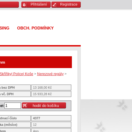
Přihlášení
Registrace
SING
OBCH. PODMÍNKY
 mm
Skříňky| Police| Koše
>
Nerezové regály
>
 bez DPH
13 168,00 Kč
 vč. DPH
15 933,28 Kč
et
dnací číslo
4377
ka (měsíce)
12
adem
Ano