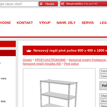
Obsah košíku:
0 ks za 0 Kč
VODNÍ
KONTAKT
VÝKUP
NÁHR. DÍLY
SERVIS
LEA
Nerezový regál plné police 800 x 400 x 1800
Úvodní
>
PROFI GASTRONOMIE
>
Nerezové regály| Podstavce| 
y
Nerezové regály hloubka 400
>
Plné police
Cena
Cena
í vany
Poč
Obje
Záru
 ledu
Skl