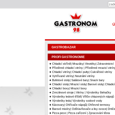
Gastronom 98
Ú
GASTROBAZAR
PROFI GASTRONOMIE
Chladicí skříně| Mrazáky| Vinotéky| Zdravotnictví
Přístěnné chladicí vitríny | Přístěnné mrazicí vitrín
Chladicí vitríny| Chladicí pulty| Cukrářské vitríny
Vyhřívané vitríny| Neutrální vitríny
Bufetové stoly| Salátové bary| Snack bary
Chladicí stoly| Mrazicí stoly| Barové stoly| Chladic
Chladicí boxy| Mrazicí boxy
Zmrzlinové stroje | Vitríny | Výrobníky šlehačky
Výrobníky ledové tříště| Vířiče chlazených nápojů
Výrobníky ledu| Výrobníky sodové vody
Kávovary| Ohřívače nápojů| Ohřevné termosy
Barové mixéry| Odšťavňovače a lisy ovoce| Drtiče
Pizza pece | Pizza zařízení | Zpracování těsta