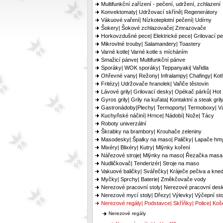
Multifunkční zařízení - pečení, udržení, zchlazení
Konvektomaty| Udržovací skříně| Regenerátory
Vákuové vaření| Nízkoteplotní pečení| Udírny
Šokery| Šokové zchlazovače| Zmrazovače
Horkovzdušné pece| Elektrické pece| Grilovací p
Mikrovlné trouby| Salamandery| Toastery
Varné kotle| Varné kotle s mícháním
Smažicí pánve| Multifunkční pánve
Sporáky| WOK sporáky| Teppanyaki| Vařidla
Ohřevné vany| Režony| Infralampy| Chafingy| Kotl
Fritézy| Udržovače hranolek| Vařiče těstovin
Lávové grily| Grilovací desky| Opékač párků| Hot
Gyros grily| Grily na kuřata| Kontaktní a steak gril
Gastronádoby|Plechy| Termoporty| Termoboxy| Vá
Kuchyňské náčiní| Hrnce| Nádobí| Nože| Tácy
Roboty univerzální
Škrabky na brambory| Krouhače zeleniny
Masodesky| Špalky na maso| Paličky| Lapače hm
Mixéry| Blixéry| Kutry| Mlýnky koření
Nářezové stroje| Mlýnky na maso| Řezačka masa
Nudličkovač| Tenderizér| Stroje na maso
Vakuové baličky| Svářečky| Kráječe pečiva a kned
Myčky| Sprchy| Baterie| Změkčovače vody
Nerezové pracovní stoly| Nerezové pracovní des
Nerezové mycí stoly| Dřezy| Výlevky| Výčepní sto
Nerezové regály| Podstavce| Skříňky| Police| Koš
Nerezové regály