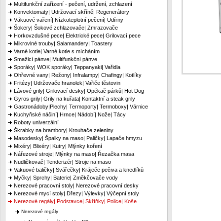
Multifunkční zařízení - pečení, udržení, zchlazení
Konvektomaty| Udržovací skříně| Regenerátory
Vákuové vaření| Nízkoteplotní pečení| Udírny
Šokery| Šokové zchlazovače| Zmrazovače
Horkovzdušné pece| Elektrické pece| Grilovací pece
Mikrovlné trouby| Salamandery| Toastery
Varné kotle| Varné kotle s mícháním
Smažicí pánve| Multifunkční pánve
Sporáky| WOK sporáky| Teppanyaki| Vařidla
Ohřevné vany| Režony| Infralampy| Chafingy| Kotlíky
Fritézy| Udržovače hranolek| Vařiče těstovin
Lávové grily| Grilovací desky| Opékač párků| Hot Dog
Gyros grily| Grily na kuřata| Kontaktní a steak grily
Gastronádoby|Plechy| Termoporty| Termoboxy| Várnice
Kuchyňské náčiní| Hrnce| Nádobí| Nože| Tácy
Roboty univerzální
Škrabky na brambory| Krouhače zeleniny
Masodesky| Špalky na maso| Paličky| Lapače hmyzu
Mixéry| Blixéry| Kutry| Mlýnky koření
Nářezové stroje| Mlýnky na maso| Řezačka masa
Nudličkovač| Tenderizér| Stroje na maso
Vakuové baličky| Svářečky| Kráječe pečiva a knedlíků
Myčky| Sprchy| Baterie| Změkčovače vody
Nerezové pracovní stoly| Nerezové pracovní desky
Nerezové mycí stoly| Dřezy| Výlevky| Výčepní stoly
Nerezové regály| Podstavce| Skříňky| Police| Koše
Nerezové regály