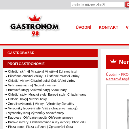
Gastronom 98
ÚVODNÍ
KONTAKT
V
GASTROBAZAR
Ner
PROFI GASTRONOMIE
Chladicí skříně| Mrazáky| Vinotéky| Zdravotnictví
Úvodní
>
PRO
Přístěnné chladicí vitríny | Přístěnné mrazicí vitríny
Nerezové regá
Chladicí vitríny| Chladicí pulty| Cukrářské vitríny
Vyhřívané vitríny| Neutrální vitríny
Bufetové stoly| Salátové bary| Snack bary
Chladicí stoly| Mrazicí stoly| Barové stoly| Chladicí vany
Chladicí boxy| Mrazicí boxy
Zmrzlinové stroje | Vitríny | Výrobníky šlehačky
Výrobníky ledové tříště| Vířiče chlazených nápojů
Výrobníky ledu| Výrobníky sodové vody
Kávovary| Ohřívače nápojů| Ohřevné termosy
Barové mixéry| Odšťavňovače a lisy ovoce| Drtiče ledu
Pizza pece | Pizza zařízení | Zpracování těsta