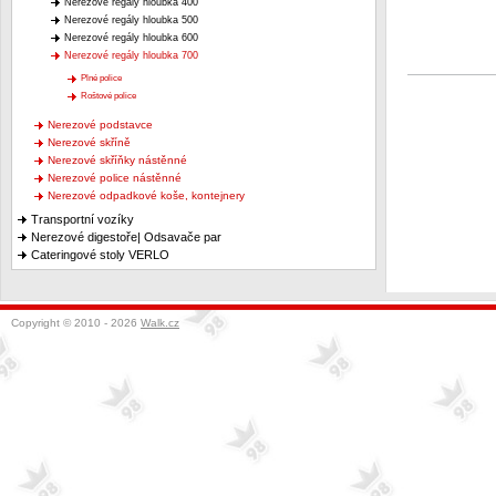
Nerezové regály hloubka 400
Nerezové regály hloubka 500
Nerezové regály hloubka 600
Nerezové regály hloubka 700
Plné police
Roštové police
Nerezové podstavce
Nerezové skříně
Nerezové skříňky nástěnné
Nerezové police nástěnné
Nerezové odpadkové koše, kontejnery
Transportní vozíky
Nerezové digestoře| Odsavače par
Cateringové stoly VERLO
Copyright © 2010 - 2026
Walk.cz