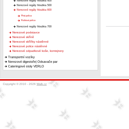
Nerezové regály hloubka 400
Nerezové regály hloubka 500
Nerezové regály hloubka 600
Plné police
Roštové police
Nerezové regály hloubka 700
Nerezové podstavce
Nerezové skříně
Nerezové skříňky nástěnné
Nerezové police nástěnné
Nerezové odpadkové koše, kontejnery
Transportní vozíky
Nerezové digestoře| Odsavače par
Cateringové stoly VERLO
Copyright © 2010 - 2026
Walk.cz