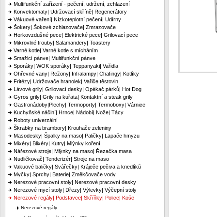
Multifunkční zařízení - pečení, udržení, zchlazení
Konvektomaty| Udržovací skříně| Regenerátory
Vákuové vaření| Nízkoteplotní pečení| Udírny
Šokery| Šokové zchlazovače| Zmrazovače
Horkovzdušné pece| Elektrické pece| Grilovací pece
Mikrovlné trouby| Salamandery| Toastery
Varné kotle| Varné kotle s mícháním
Smažicí pánve| Multifunkční pánve
Sporáky| WOK sporáky| Teppanyaki| Vařidla
Ohřevné vany| Režony| Infralampy| Chafingy| Kotlíky
Fritézy| Udržovače hranolek| Vařiče těstovin
Lávové grily| Grilovací desky| Opékač párků| Hot Dog
Gyros grily| Grily na kuřata| Kontaktní a steak grily
Gastronádoby|Plechy| Termoporty| Termoboxy| Várnice
Kuchyňské náčiní| Hrnce| Nádobí| Nože| Tácy
Roboty univerzální
Škrabky na brambory| Krouhače zeleniny
Masodesky| Špalky na maso| Paličky| Lapače hmyzu
Mixéry| Blixéry| Kutry| Mlýnky koření
Nářezové stroje| Mlýnky na maso| Řezačka masa
Nudličkovač| Tenderizér| Stroje na maso
Vakuové baličky| Svářečky| Kráječe pečiva a knedlíků
Myčky| Sprchy| Baterie| Změkčovače vody
Nerezové pracovní stoly| Nerezové pracovní desky
Nerezové mycí stoly| Dřezy| Výlevky| Výčepní stoly
Nerezové regály| Podstavce| Skříňky| Police| Koše
Nerezové regály