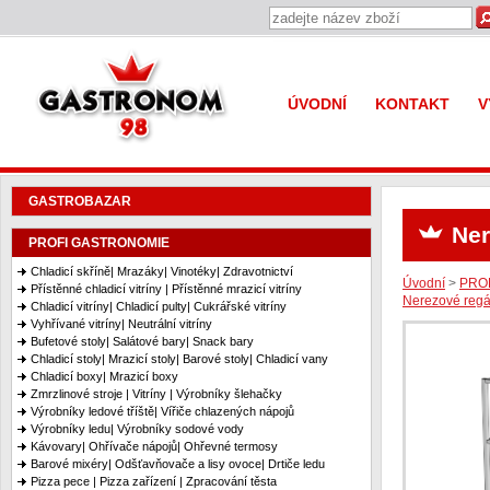
Gastronom 98
ÚVODNÍ
KONTAKT
V
GASTROBAZAR
Ner
PROFI GASTRONOMIE
Chladicí skříně| Mrazáky| Vinotéky| Zdravotnictví
Úvodní
>
PRO
Přístěnné chladicí vitríny | Přístěnné mrazicí vitríny
Nerezové regá
Chladicí vitríny| Chladicí pulty| Cukrářské vitríny
Vyhřívané vitríny| Neutrální vitríny
Bufetové stoly| Salátové bary| Snack bary
Chladicí stoly| Mrazicí stoly| Barové stoly| Chladicí vany
Chladicí boxy| Mrazicí boxy
Zmrzlinové stroje | Vitríny | Výrobníky šlehačky
Výrobníky ledové tříště| Vířiče chlazených nápojů
Výrobníky ledu| Výrobníky sodové vody
Kávovary| Ohřívače nápojů| Ohřevné termosy
Barové mixéry| Odšťavňovače a lisy ovoce| Drtiče ledu
Pizza pece | Pizza zařízení | Zpracování těsta