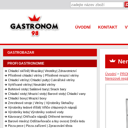
Gastronom 98
ÚVODNÍ
KONTAKT
V
GASTROBAZAR
Ner
PROFI GASTRONOMIE
Chladicí skříně| Mrazáky| Vinotéky| Zdravotnictví
Úvodní
>
PRO
Přístěnné chladicí vitríny | Přístěnné mrazicí vitríny
Nerezové regá
Chladicí vitríny| Chladicí pulty| Cukrářské vitríny
Vyhřívané vitríny| Neutrální vitríny
Bufetové stoly| Salátové bary| Snack bary
Chladicí stoly| Mrazicí stoly| Barové stoly| Chladicí vany
Chladicí boxy| Mrazicí boxy
Zmrzlinové stroje | Vitríny | Výrobníky šlehačky
Výrobníky ledové tříště| Vířiče chlazených nápojů
Výrobníky ledu| Výrobníky sodové vody
Kávovary| Ohřívače nápojů| Ohřevné termosy
Barové mixéry| Odšťavňovače a lisy ovoce| Drtiče ledu
Pizza pece | Pizza zařízení | Zpracování těsta