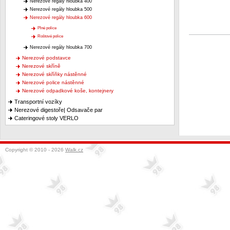
Nerezové regály hloubka 400
Nerezové regály hloubka 500
Nerezové regály hloubka 600
Plné police
Roštové police
Nerezové regály hloubka 700
Nerezové podstavce
Nerezové skříně
Nerezové skříňky nástěnné
Nerezové police nástěnné
Nerezové odpadkové koše, kontejnery
Transportní vozíky
Nerezové digestoře| Odsavače par
Cateringové stoly VERLO
Copyright © 2010 - 2026
Walk.cz