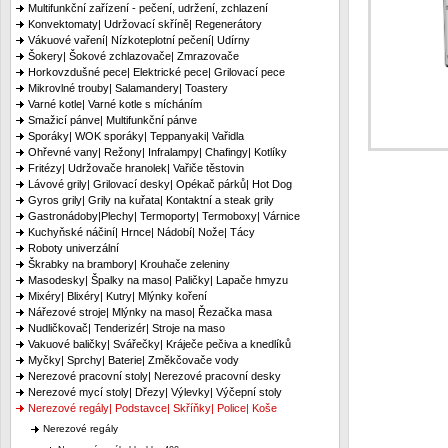
Multifunkční zařízení - pečení, udržení, zchlazení
Konvektomaty| Udržovací skříně| Regenerátory
Vákuové vaření| Nízkoteplotní pečení| Udírny
Šokery| Šokové zchlazovače| Zmrazovače
Horkovzdušné pece| Elektrické pece| Grilovací pece
Mikrovlné trouby| Salamandery| Toastery
Varné kotle| Varné kotle s mícháním
Smažicí pánve| Multifunkční pánve
Sporáky| WOK sporáky| Teppanyaki| Vařidla
Ohřevné vany| Režony| Infralampy| Chafingy| Kotlíky
Fritézy| Udržovače hranolek| Vařiče těstovin
Lávové grily| Grilovací desky| Opékač párků| Hot Dog
Gyros grily| Grily na kuřata| Kontaktní a steak grily
Gastronádoby|Plechy| Termoporty| Termoboxy| Várnice
Kuchyňské náčiní| Hrnce| Nádobí| Nože| Tácy
Roboty univerzální
Škrabky na brambory| Krouhače zeleniny
Masodesky| Špalky na maso| Paličky| Lapače hmyzu
Mixéry| Blixéry| Kutry| Mlýnky koření
Nářezové stroje| Mlýnky na maso| Řezačka masa
Nudličkovač| Tenderizér| Stroje na maso
Vakuové baličky| Svářečky| Kráječe pečiva a knedlíků
Myčky| Sprchy| Baterie| Změkčovače vody
Nerezové pracovní stoly| Nerezové pracovní desky
Nerezové mycí stoly| Dřezy| Výlevky| Výčepní stoly
Nerezové regály| Podstavce| Skříňky| Police| Koše
Nerezové regály