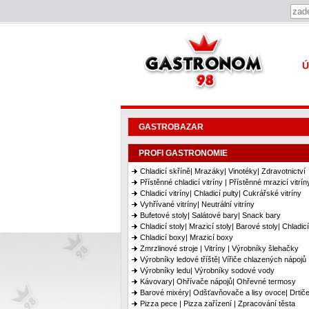
Gastronom 98
Ú
GASTROBAZAR
PROFI GASTRONOMIE
Chladicí skříně| Mrazáky| Vinotéky| Zdravotnictví
Přístěnné chladicí vitríny | Přístěnné mrazicí vitrín
Chladicí vitríny| Chladicí pulty| Cukrářské vitríny
Vyhřívané vitríny| Neutrální vitríny
Bufetové stoly| Salátové bary| Snack bary
Chladicí stoly| Mrazicí stoly| Barové stoly| Chladic
Chladicí boxy| Mrazicí boxy
Zmrzlinové stroje | Vitríny | Výrobníky šlehačky
Výrobníky ledové tříště| Vířiče chlazených nápojů
Výrobníky ledu| Výrobníky sodové vody
Kávovary| Ohřívače nápojů| Ohřevné termosy
Barové mixéry| Odšťavňovače a lisy ovoce| Drtiče
Pizza pece | Pizza zařízení | Zpracování těsta