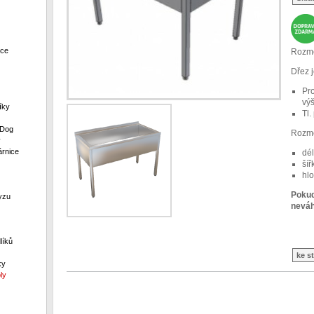
ece
Rozmě
Dřez j
Pr
vý
íky
Tl
 Dog
Rozmě
y
rnice
dé
ší
hl
Pokud
yzu
neváh
líků
ke s
ky
ly