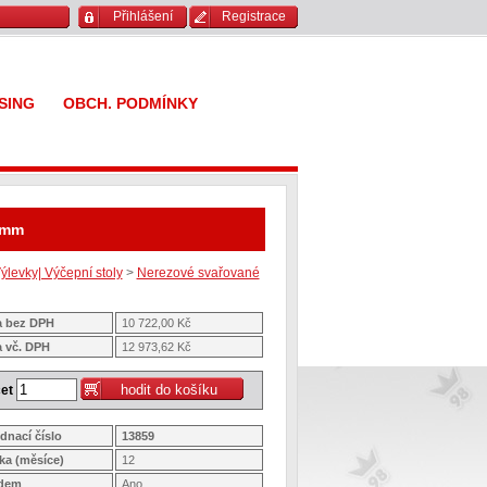
Přihlášení
Registrace
SING
OBCH. PODMÍNKY
 mm
ýlevky| Výčepní stoly
>
Nerezové svařované
 bez DPH
10 722,00 Kč
 vč. DPH
12 973,62 Kč
et
dnací číslo
13859
ka (měsíce)
12
adem
Ano