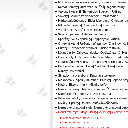
Multifunkční zařízení - pečení, udržení, zchlazení
Konvektomaty| Udržovací skříně| Regenerátory
Vákuové vaření| Nízkoteplotní pečení| Udírny
Šokery| Šokové zchlazovače| Zmrazovače
Horkovzdušné pece| Elektrické pece| Grilovací p
Mikrovlné trouby| Salamandery| Toastery
Varné kotle| Varné kotle s mícháním
Smažicí pánve| Multifunkční pánve
Sporáky| WOK sporáky| Teppanyaki| Vařidla
Ohřevné vany| Režony| Infralampy| Chafingy| Kotl
Fritézy| Udržovače hranolek| Vařiče těstovin
Lávové grily| Grilovací desky| Opékač párků| Hot
Gyros grily| Grily na kuřata| Kontaktní a steak gril
Gastronádoby|Plechy| Termoporty| Termoboxy| Vá
Kuchyňské náčiní| Hrnce| Nádobí| Nože| Tácy
Roboty univerzální
Škrabky na brambory| Krouhače zeleniny
Masodesky| Špalky na maso| Paličky| Lapače hm
Mixéry| Blixéry| Kutry| Mlýnky koření
Nářezové stroje| Mlýnky na maso| Řezačka masa
Nudličkovač| Tenderizér| Stroje na maso
Vakuové baličky| Svářečky| Kráječe pečiva a kned
Myčky| Sprchy| Baterie| Změkčovače vody
Nerezové pracovní stoly| Nerezové pracovní des
Nerezové mycí stoly| Dřezy| Výlevky| Výčepní sto
Nerezové mycí stoly REDFOX
Nerezové mycí stoly
Nerezové pracovní desky s dřezem