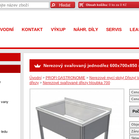
Obsah košíku:
0 ks za 0 Kč
VODNÍ
KONTAKT
VÝKUP
NÁHR. DÍLY
SERVIS
LEA
Nerezový svařovaný jednodřez 600x700x850
Úvodní
>
PROFI GASTRONOMIE
>
Nerezové mycí stoly| Dřezy| V
y
dřezy
>
Nerezové svařované dřezy hloubka 700
Cena
Cena
í vany
Poč
Obje
Záru
 ledu
Skl