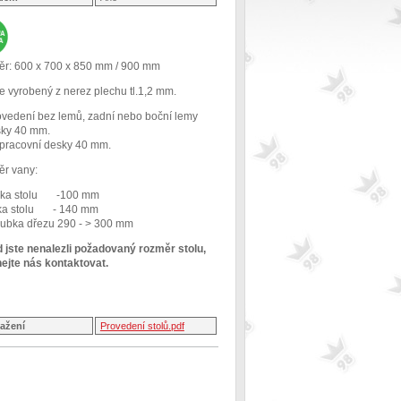
r: 600 x 700 x 850 mm / 900 mm
e vyrobený z nerez plechu tl.1,2 mm.
ovedení bez lemů, zadní nebo boční lemy
šky 40 mm.
. pracovní desky 40 mm.
r vany:
lka stolu -100 mm
řka stolu - 140 mm
oubka dřezu 290 - > 300 mm
 jste nenalezli požadovaný rozměr stolu,
ejte nás kontaktovat.
tažení
Provedení stolů.pdf