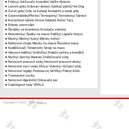
Fritézy| Udržovače hranolek| Vařiče těstovin
Lávové grily| Grilovací desky| Opékač párků| Hot Dog
Gyros grily| Grily na kuřata| Kontaktní a steak grily
Gastronádoby|Plechy| Termoporty| Termoboxy| Várnice
Kuchyňské náčiní| Hrnce| Nádobí| Nože| Tácy
Roboty univerzální
Škrabky na brambory| Krouhače zeleniny
Masodesky| Špalky na maso| Paličky| Lapače hmyzu
Mixéry| Blixéry| Kutry| Mlýnky koření
Nářezové stroje| Mlýnky na maso| Řezačka masa
Nudličkovač| Tenderizér| Stroje na maso
Vakuové baličky| Svářečky| Kráječe pečiva a knedlíků
Myčky| Sprchy| Baterie| Změkčovače vody
Nerezové pracovní stoly| Nerezové pracovní desky
Nerezové mycí stoly| Dřezy| Výlevky| Výčepní stoly
Nerezové regály| Podstavce| Skříňky| Police| Koše
Transportní vozíky
Nerezové digestoře| Odsavače par
Cateringové stoly VERLO
Copyright © 2010 - 2026
Walk.cz