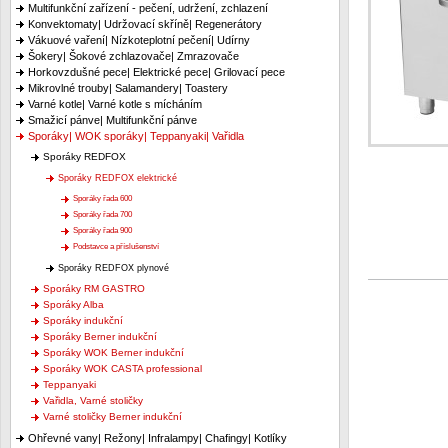
Multifunkční zařízení - pečení, udržení, zchlazení
Konvektomaty| Udržovací skříně| Regenerátory
Vákuové vaření| Nízkoteplotní pečení| Udírny
Šokery| Šokové zchlazovače| Zmrazovače
Horkovzdušné pece| Elektrické pece| Grilovací pece
Mikrovlné trouby| Salamandery| Toastery
Varné kotle| Varné kotle s mícháním
Smažicí pánve| Multifunkční pánve
Sporáky| WOK sporáky| Teppanyaki| Vařidla
Sporáky REDFOX
Sporáky REDFOX elektrické
Sporáky řada 600
Sporáky řada 700
Sporáky řada 900
Podstavce a příslušenství
Sporáky REDFOX plynové
Sporáky RM GASTRO
Sporáky Alba
Sporáky indukční
Sporáky Berner indukční
Sporáky WOK Berner indukční
Sporáky WOK CASTA professional
Teppanyaki
Vařidla, Varné stoličky
Varné stoličky Berner indukční
Ohřevné vany| Režony| Infralampy| Chafingy| Kotlíky