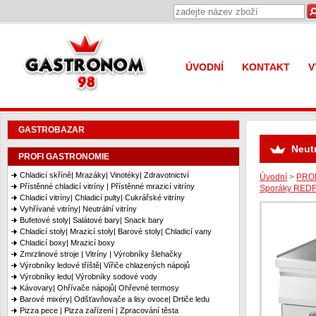
Gastronom 98
ÚVODNÍ
KONTAKT
V
GASTROBAZAR
Neut
PROFI GASTRONOMIE
Chladicí skříně| Mrazáky| Vinotéky| Zdravotnictví
Úvodní
>
PRO
Přístěnné chladicí vitríny | Přístěnné mrazicí vitríny
Sporáky REDFO
Chladicí vitríny| Chladicí pulty| Cukrářské vitríny
Vyhřívané vitríny| Neutrální vitríny
Bufetové stoly| Salátové bary| Snack bary
Chladicí stoly| Mrazicí stoly| Barové stoly| Chladicí vany
Chladicí boxy| Mrazicí boxy
Zmrzlinové stroje | Vitríny | Výrobníky šlehačky
Výrobníky ledové tříště| Vířiče chlazených nápojů
Výrobníky ledu| Výrobníky sodové vody
Kávovary| Ohřívače nápojů| Ohřevné termosy
Barové mixéry| Odšťavňovače a lisy ovoce| Drtiče ledu
Pizza pece | Pizza zařízení | Zpracování těsta