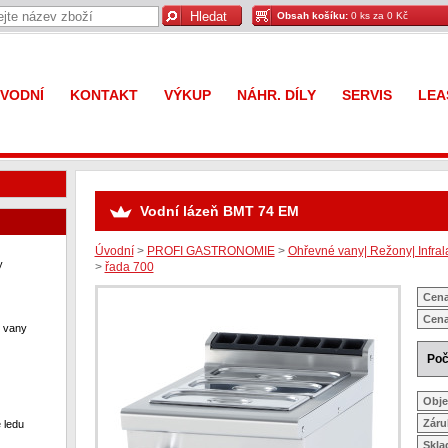
Obsah košíku:
0 ks za 0 Kč
VODNÍ
KONTAKT
VÝKUP
NÁHR. DÍLY
SERVIS
LEA
Vodní lázeň BMT 74 EM
Úvodní
>
PROFI GASTRONOMIE
>
Ohřevné vany| Režony| Infral
y
>
řada 700
Cena
Cena
í vany
Poč
Obje
Záru
 ledu
Skl