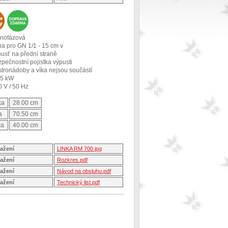
dnofázová
na pro GN 1/1 - 15 cm v
pusť na přední straně
pečnostní pojistka výpusti
stronádoby a víka nejsou součástí
65 kW
0 V / 50 Hz
ka
28.00 cm
a
70.50 cm
ka
40.00 cm
tažení
LINKA RM 700.jpg
tažení
Rozkres.pdf
tažení
Návod na obsluhu.pdf
tažení
Technický list.pdf