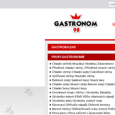
Gastronom 98
Ú
GASTROBAZAR
PROFI GASTRONOMIE
Chladicí skříně| Mrazáky| Vinotéky| Zdravotnictví
Přístěnné chladicí vitríny | Přístěnné mrazicí vitrín
Chladicí vitríny| Chladicí pulty| Cukrářské vitríny
Vyhřívané vitríny| Neutrální vitríny
Bufetové stoly| Salátové bary| Snack bary
Chladicí stoly| Mrazicí stoly| Barové stoly| Chladic
Chladicí boxy| Mrazicí boxy
Zmrzlinové stroje | Vitríny | Výrobníky šlehačky
Výrobníky ledové tříště| Vířiče chlazených nápojů
Výrobníky ledu| Výrobníky sodové vody
Kávovary| Ohřívače nápojů| Ohřevné termosy
Barové mixéry| Odšťavňovače a lisy ovoce| Drtiče
Pizza pece | Pizza zařízení | Zpracování těsta