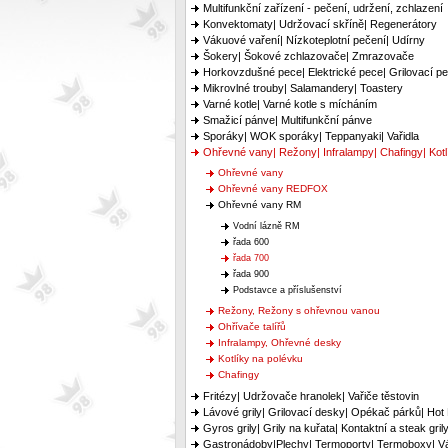
Multifunkční zařízení - pečení, udržení, zchlazení
Konvektomaty| Udržovací skříně| Regenerátory
Vákuové vaření| Nízkoteplotní pečení| Udírny
Šokery| Šokové zchlazovače| Zmrazovače
Horkovzdušné pece| Elektrické pece| Grilovací p
Mikrovlné trouby| Salamandery| Toastery
Varné kotle| Varné kotle s mícháním
Smažicí pánve| Multifunkční pánve
Sporáky| WOK sporáky| Teppanyaki| Vařidla
Ohřevné vany| Režony| Infralampy| Chafingy| Kotl
Ohřevné vany
Ohřevné vany REDFOX
Ohřevné vany RM
Vodní lázně RM
řada 600
řada 700
řada 900
Podstavce a příslušenství
Režony, Režony s ohřevnou vanou
Ohřívače talířů
Infralampy, Ohřevné desky
Kotlíky na polévku
Chafingy
Fritézy| Udržovače hranolek| Vařiče těstovin
Lávové grily| Grilovací desky| Opékač párků| Hot
Gyros grily| Grily na kuřata| Kontaktní a steak gril
Gastronádoby|Plechy| Termoporty| Termoboxy| Vá