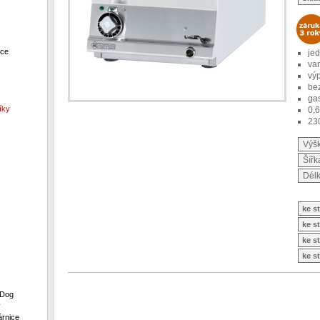
ece
je
va
vý
bez
ga
íky
0,
23
Výš
Šířk
Dél
ke s
ke s
ke s
ke s
 Dog
y
rnice