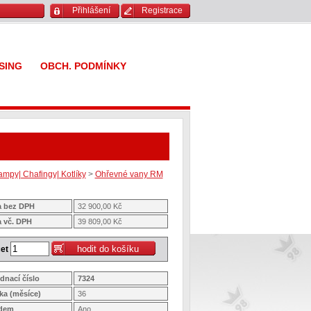
Přihlášení
Registrace
SING
OBCH. PODMÍNKY
ampy| Chafingy| Kotlíky
>
Ohřevné vany RM
 bez DPH
32 900,00 Kč
 vč. DPH
39 809,00 Kč
et
dnací číslo
7324
ka (měsíce)
36
adem
Ano