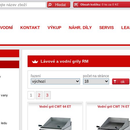
Obsah košíku:
0 ks za 0 Kč
VODNÍ
KONTAKT
VÝKUP
NÁHR. DÍLY
SERVIS
LEA
Lávové a vodní grily RM
řazení
počet na stránce
y
1
2
3
í vany
Vodní gril CWT 64 ET
Vodní gril CWT 74 ET
 ledu