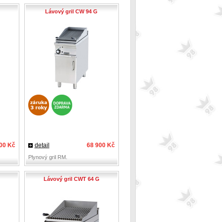
Lávový gril CW 94 G
00 Kč
detail
68 900 Kč
Plynový gril RM.
Lávový gril CWT 64 G