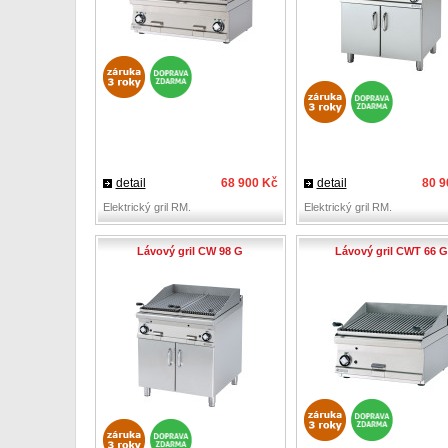
detail
68 900 Kč
detail
80 9
Elektrický gril RM.
Elektrický gril RM.
Lávový gril CW 98 G
Lávový gril CWT 66 G