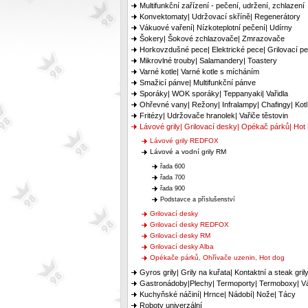
Multifunkční zařízení - pečení, udržení, zchlazení
Konvektomaty| Udržovací skříně| Regenerátory
Vákuové vaření| Nízkoteplotní pečení| Udírny
Šokery| Šokové zchlazovače| Zmrazovače
Horkovzdušné pece| Elektrické pece| Grilovací p
Mikrovlné trouby| Salamandery| Toastery
Varné kotle| Varné kotle s mícháním
Smažicí pánve| Multifunkční pánve
Sporáky| WOK sporáky| Teppanyaki| Vařidla
Ohřevné vany| Režony| Infralampy| Chafingy| Kotl
Fritézy| Udržovače hranolek| Vařiče těstovin
Lávové grily| Grilovací desky| Opékač párků| Hot
Lávové grily REDFOX
Lávové a vodní grily RM
řada 600
řada 700
řada 900
Podstavce a příslušenství
Grilovací desky
Grilovací desky REDFOX
Grilovací desky RM
Grilovací desky Alba
Opékače párků, Ohřívače uzenin, Hot dog
Gyros grily| Grily na kuřata| Kontaktní a steak gril
Gastronádoby|Plechy| Termoporty| Termoboxy| Vá
Kuchyňské náčiní| Hrnce| Nádobí| Nože| Tácy
Roboty univerzální