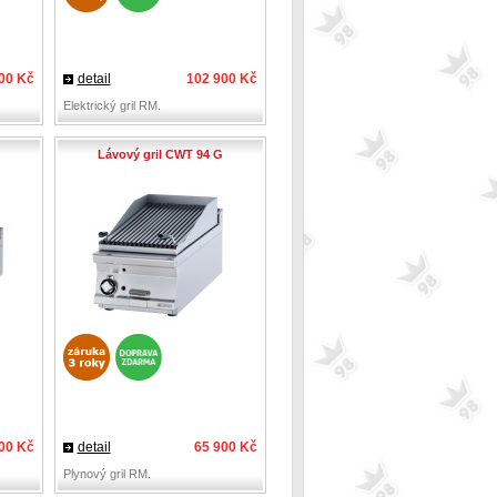
00 Kč
detail
102 900 Kč
Elektrický gril RM.
Lávový gril CWT 94 G
00 Kč
detail
65 900 Kč
Plynový gril RM.