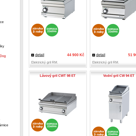
ece
íky
detail
44 900 Kč
detail
51 9
 Dog
Elektrický gril RM.
Elektrický gril RM.
Lávový gril CWT 98 ET
Vodní gril CW 94 ET
y
rnice