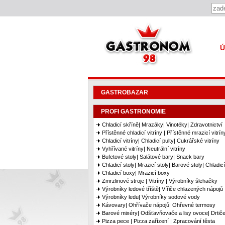
Gastronom 98
Ú
GASTROBAZAR
PROFI GASTRONOMIE
Chladicí skříně| Mrazáky| Vinotéky| Zdravotnictví
Přístěnné chladicí vitríny | Přístěnné mrazicí vitrín
Chladicí vitríny| Chladicí pulty| Cukrářské vitríny
Vyhřívané vitríny| Neutrální vitríny
Bufetové stoly| Salátové bary| Snack bary
Chladicí stoly| Mrazicí stoly| Barové stoly| Chladic
Chladicí boxy| Mrazicí boxy
Zmrzlinové stroje | Vitríny | Výrobníky šlehačky
Výrobníky ledové tříště| Vířiče chlazených nápojů
Výrobníky ledu| Výrobníky sodové vody
Kávovary| Ohřívače nápojů| Ohřevné termosy
Barové mixéry| Odšťavňovače a lisy ovoce| Drtiče
Pizza pece | Pizza zařízení | Zpracování těsta