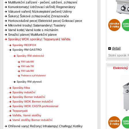
Multifunkční zařízení - pečení, udržení, zchlazení
Konvektomaty| Udržovací skříně| Regenerátory
Vákuové vaření| Nízkoteplotní pečení| Udírny
Šokery| Šokové zchlazovače| Zmrazovače
Horkovzdušné pece| Elektrické pece| Grilovací pece
Mikrovlné trouby| Salamandery| Toastery
Varné kotle| Varné kotle s mícháním
Smažicí pánve| Multifunkční pánve
Sporáky| WOK sporáky| Teppanyaki| Vařidla
Sporáky REDFOX
detail
Sporáky RM GASTRO
Stolní sporák 
Sporáky RM elektrické
RM řada 600
RM řada 700
Elektrický
RM řada 900
Podstavce a příslušenství
Sporáky RM plynové
Sporáky Alba
Sporáky indukční
Sporáky Berner indukční
Sporáky WOK Berner indukční
Sporáky WOK CASTA professional
Teppanyaki
Vařidla, Varné stoličky
Varné stoličky Berner indukční
Ohřevné vany| Režony| Infralampy| Chafingy| Kotlíky