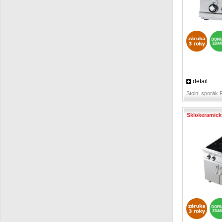
detail
Stolní sporák 
Sklokeramick