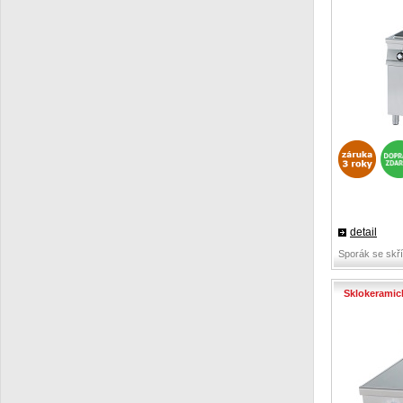
detail
Sporák se skř
Sklokeramic