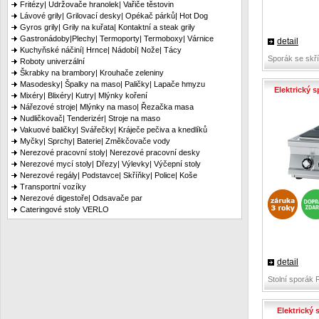
Fritézy| Udržovače hranolek| Vařiče těstovin
Lávové grily| Grilovací desky| Opékač párků| Hot Dog
Gyros grily| Grily na kuřata| Kontaktní a steak grily
Gastronádoby|Plechy| Termoporty| Termoboxy| Várnice
detail
Kuchyňské náčiní| Hrnce| Nádobí| Nože| Tácy
Sporák se skř
Roboty univerzální
Škrabky na brambory| Krouhače zeleniny
Masodesky| Špalky na maso| Paličky| Lapače hmyzu
Elektrický 
Mixéry| Blixéry| Kutry| Mlýnky koření
Nářezové stroje| Mlýnky na maso| Řezačka masa
Nudličkovač| Tenderizér| Stroje na maso
Vakuové baličky| Svářečky| Kráječe pečiva a knedlíků
Myčky| Sprchy| Baterie| Změkčovače vody
Nerezové pracovní stoly| Nerezové pracovní desky
Nerezové mycí stoly| Dřezy| Výlevky| Výčepní stoly
Nerezové regály| Podstavce| Skříňky| Police| Koše
Transportní vozíky
Nerezové digestoře| Odsavače par
Cateringové stoly VERLO
detail
Stolní sporák 
Elektrický