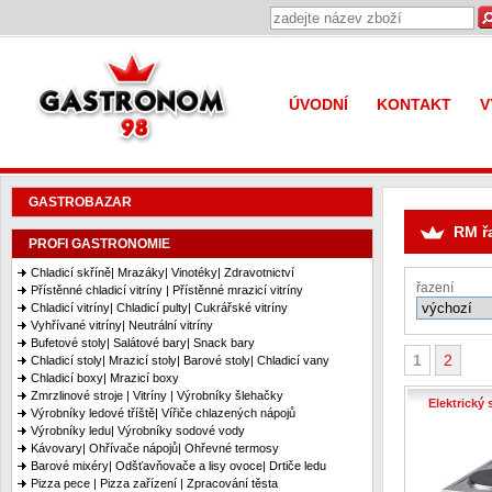
Gastronom 98
ÚVODNÍ
KONTAKT
V
GASTROBAZAR
RM ř
PROFI GASTRONOMIE
Chladicí skříně| Mrazáky| Vinotéky| Zdravotnictví
řazení
Přístěnné chladicí vitríny | Přístěnné mrazicí vitríny
Chladicí vitríny| Chladicí pulty| Cukrářské vitríny
Vyhřívané vitríny| Neutrální vitríny
Bufetové stoly| Salátové bary| Snack bary
1
2
Chladicí stoly| Mrazicí stoly| Barové stoly| Chladicí vany
Chladicí boxy| Mrazicí boxy
Zmrzlinové stroje | Vitríny | Výrobníky šlehačky
Elektrický
Výrobníky ledové tříště| Vířiče chlazených nápojů
Výrobníky ledu| Výrobníky sodové vody
Kávovary| Ohřívače nápojů| Ohřevné termosy
Barové mixéry| Odšťavňovače a lisy ovoce| Drtiče ledu
Pizza pece | Pizza zařízení | Zpracování těsta