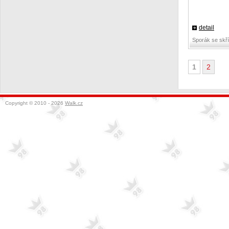
detail
Sporák se skř
1
2
Copyright © 2010 - 2026
Walk.cz