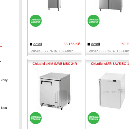
detail
33 155 Kč
detail
50 2
ve
Lednice ESSENZIAL HC Asber
Lednice ESSENZIAL HC Asbe
y
Chladicí skříň SAVE MBC 24R
Chladící skříň SAVE BC-
í vany
 ledu