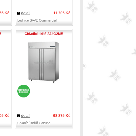
55 Kč
detail
11 305 Kč
Lednice SAVE Commercial
E
Chladící skříň A140/2ME
05 Kč
detail
68 875 Kč
Chladící skříň Coldline