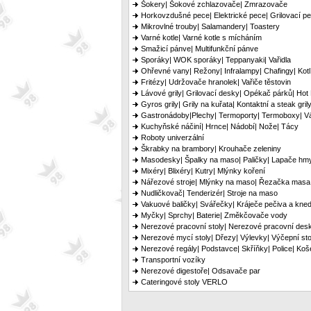
Šokery| Šokové zchlazovače| Zmrazovače
Horkovzdušné pece| Elektrické pece| Grilovací p
Mikrovlné trouby| Salamandery| Toastery
Varné kotle| Varné kotle s mícháním
Smažicí pánve| Multifunkční pánve
Sporáky| WOK sporáky| Teppanyaki| Vařidla
Ohřevné vany| Režony| Infralampy| Chafingy| Kotl
Fritézy| Udržovače hranolek| Vařiče těstovin
Lávové grily| Grilovací desky| Opékač párků| Hot
Gyros grily| Grily na kuřata| Kontaktní a steak gril
Gastronádoby|Plechy| Termoporty| Termoboxy| Vá
Kuchyňské náčiní| Hrnce| Nádobí| Nože| Tácy
Roboty univerzální
Škrabky na brambory| Krouhače zeleniny
Masodesky| Špalky na maso| Paličky| Lapače hm
Mixéry| Blixéry| Kutry| Mlýnky koření
Nářezové stroje| Mlýnky na maso| Řezačka masa
Nudličkovač| Tenderizér| Stroje na maso
Vakuové baličky| Svářečky| Kráječe pečiva a kned
Myčky| Sprchy| Baterie| Změkčovače vody
Nerezové pracovní stoly| Nerezové pracovní des
Nerezové mycí stoly| Dřezy| Výlevky| Výčepní sto
Nerezové regály| Podstavce| Skříňky| Police| Koš
Transportní vozíky
Nerezové digestoře| Odsavače par
Cateringové stoly VERLO