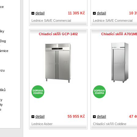
ece
detail
11 305 Kč
detail
10 3
Lednice SAVE Commercial
Lednice SAVE Commercial
íky
Chladicí skříň GCP-1402
Chladící skříň A70/1M
 Dog
y
rnice
yzu
líků
ky
ly
e
detail
55 955 Kč
detail
47 4
Lednice Asber
Chladící skříň Coldline