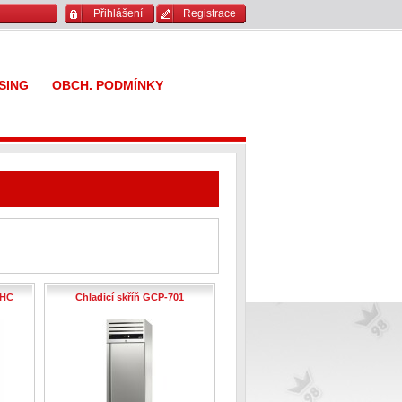
Přihlášení
Registrace
SING
OBCH. PODMÍNKY
 HC
Chladicí skříň GCP-701