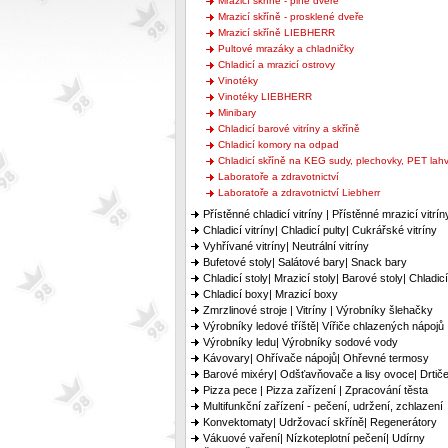
Mrazicí skříně - plné dveře
Mrazicí skříně - prosklené dveře
Mrazicí skříně LIEBHERR
Pultové mrazáky a chladničky
Chladicí a mrazicí ostrovy
Vinotéky
Vinotéky LIEBHERR
Minibary
Chladicí barové vitríny a skříně
Chladicí komory na odpad
Chladicí skříně na KEG sudy, plechovky, PET lah
Laboratoře a zdravotnictví
Laboratoře a zdravotnictví Liebherr
Přístěnné chladicí vitríny | Přístěnné mrazicí vitrín
Chladicí vitríny| Chladicí pulty| Cukrářské vitríny
Vyhřívané vitríny| Neutrální vitríny
Bufetové stoly| Salátové bary| Snack bary
Chladicí stoly| Mrazicí stoly| Barové stoly| Chladic
Chladicí boxy| Mrazicí boxy
Zmrzlinové stroje | Vitríny | Výrobníky šlehačky
Výrobníky ledové tříště| Vířiče chlazených nápojů
Výrobníky ledu| Výrobníky sodové vody
Kávovary| Ohřívače nápojů| Ohřevné termosy
Barové mixéry| Odšťavňovače a lisy ovoce| Drtiče
Pizza pece | Pizza zařízení | Zpracování těsta
Multifunkční zařízení - pečení, udržení, zchlazení
Konvektomaty| Udržovací skříně| Regenerátory
Vákuové vaření| Nízkoteplotní pečení| Udírny