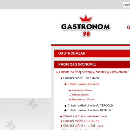
Gastronom 98
Ú
GASTROBAZAR
PROFI GASTRONOMIE
Chladicí skříně| Mrazáky| Vinotéky| Zdravotnictví
Chladicí skříně - plné dveře
Chladicí skříně plné dveře
Ventilované chlazení
Statické chlazení
Kombinované chlazení
Chladicí skříně plné dveře TEFCOLD
Chladicí skříně plné dveře REDFOX
Chladicí skříně - prosklené dveře
Chladicí skříně LIEBHERR
Chladicí skříně na zrání masa