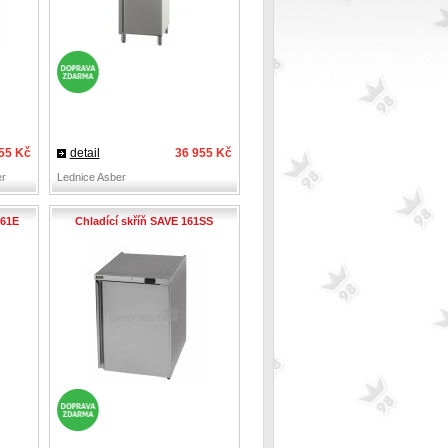
55 Kč
detail
36 955 Kč
r
Lednice Asber
161E
Chladící skříň SAVE 161SS