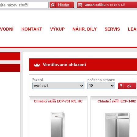
Obsah košíku:
0 ks za 0 Kč
VODNÍ
KONTAKT
VÝKUP
NÁHR. DÍLY
SERVIS
LEA
Ventilované chlazení
řazení
počet na stránce
Chladicí skříň ECP-701 R/L HC
Chladicí skříň ECP-1402