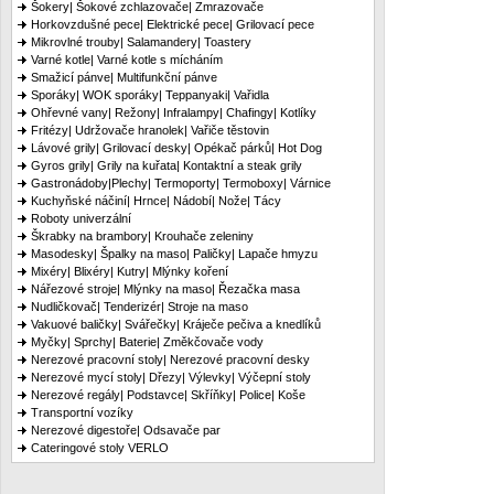
Šokery| Šokové zchlazovače| Zmrazovače
Horkovzdušné pece| Elektrické pece| Grilovací pece
Mikrovlné trouby| Salamandery| Toastery
Varné kotle| Varné kotle s mícháním
Smažicí pánve| Multifunkční pánve
Sporáky| WOK sporáky| Teppanyaki| Vařidla
Ohřevné vany| Režony| Infralampy| Chafingy| Kotlíky
Fritézy| Udržovače hranolek| Vařiče těstovin
Lávové grily| Grilovací desky| Opékač párků| Hot Dog
Gyros grily| Grily na kuřata| Kontaktní a steak grily
Gastronádoby|Plechy| Termoporty| Termoboxy| Várnice
Kuchyňské náčiní| Hrnce| Nádobí| Nože| Tácy
Roboty univerzální
Škrabky na brambory| Krouhače zeleniny
Masodesky| Špalky na maso| Paličky| Lapače hmyzu
Mixéry| Blixéry| Kutry| Mlýnky koření
Nářezové stroje| Mlýnky na maso| Řezačka masa
Nudličkovač| Tenderizér| Stroje na maso
Vakuové baličky| Svářečky| Kráječe pečiva a knedlíků
Myčky| Sprchy| Baterie| Změkčovače vody
Nerezové pracovní stoly| Nerezové pracovní desky
Nerezové mycí stoly| Dřezy| Výlevky| Výčepní stoly
Nerezové regály| Podstavce| Skříňky| Police| Koše
Transportní vozíky
Nerezové digestoře| Odsavače par
Cateringové stoly VERLO