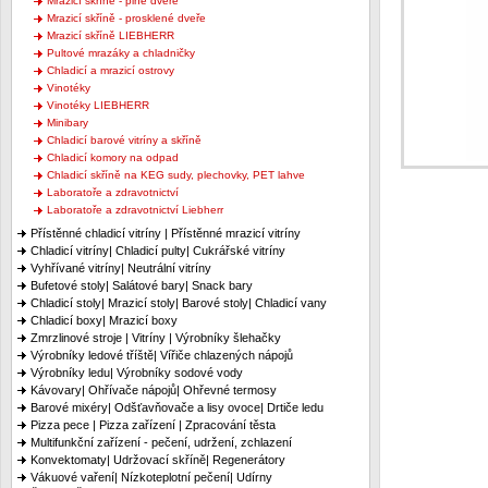
Mrazicí skříně - plné dveře
Mrazicí skříně - prosklené dveře
Mrazicí skříně LIEBHERR
Pultové mrazáky a chladničky
Chladicí a mrazicí ostrovy
Vinotéky
Vinotéky LIEBHERR
Minibary
Chladicí barové vitríny a skříně
Chladicí komory na odpad
Chladicí skříně na KEG sudy, plechovky, PET lahve
Laboratoře a zdravotnictví
Laboratoře a zdravotnictví Liebherr
Přístěnné chladicí vitríny | Přístěnné mrazicí vitríny
Chladicí vitríny| Chladicí pulty| Cukrářské vitríny
Vyhřívané vitríny| Neutrální vitríny
Bufetové stoly| Salátové bary| Snack bary
Chladicí stoly| Mrazicí stoly| Barové stoly| Chladicí vany
Chladicí boxy| Mrazicí boxy
Zmrzlinové stroje | Vitríny | Výrobníky šlehačky
Výrobníky ledové tříště| Vířiče chlazených nápojů
Výrobníky ledu| Výrobníky sodové vody
Kávovary| Ohřívače nápojů| Ohřevné termosy
Barové mixéry| Odšťavňovače a lisy ovoce| Drtiče ledu
Pizza pece | Pizza zařízení | Zpracování těsta
Multifunkční zařízení - pečení, udržení, zchlazení
Konvektomaty| Udržovací skříně| Regenerátory
Vákuové vaření| Nízkoteplotní pečení| Udírny