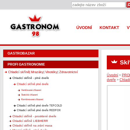
Gastronom 98
ÚVODNÍ
KONTAKT
V
GASTROBAZAR
Skř
PROFI GASTRONOMIE
Chladicí skříně| Mrazáky| Vinotéky| Zdravotnictví
Úvodní
>
PRO
Chladicí skříně - plné dveře
dveře
>
Chladi
Chladicí skříně plné dveře
Ventilované chlazení
Statické chlazení
Kombinované chlazení
Chladicí skříně plné dveře TEFCOLD
Chladicí skříně plné dveře REDFOX
Chladicí skříně - prosklené dveře
Chladicí skříně LIEBHERR
Chladicí skříně na zrání masa