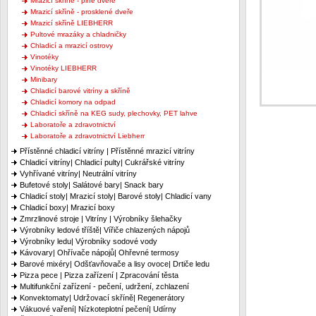
Mrazicí skříně - plné dveře
Mrazicí skříně - prosklené dveře
Mrazicí skříně LIEBHERR
Pultové mrazáky a chladničky
Chladicí a mrazicí ostrovy
Vinotéky
Vinotéky LIEBHERR
Minibary
Chladicí barové vitríny a skříně
Chladicí komory na odpad
Chladicí skříně na KEG sudy, plechovky, PET lahve
Laboratoře a zdravotnictví
Laboratoře a zdravotnictví Liebherr
Přístěnné chladicí vitríny | Přístěnné mrazicí vitríny
Chladicí vitríny| Chladicí pulty| Cukrářské vitríny
Vyhřívané vitríny| Neutrální vitríny
Bufetové stoly| Salátové bary| Snack bary
Chladicí stoly| Mrazicí stoly| Barové stoly| Chladicí vany
Chladicí boxy| Mrazicí boxy
Zmrzlinové stroje | Vitríny | Výrobníky šlehačky
Výrobníky ledové tříště| Vířiče chlazených nápojů
Výrobníky ledu| Výrobníky sodové vody
Kávovary| Ohřívače nápojů| Ohřevné termosy
Barové mixéry| Odšťavňovače a lisy ovoce| Drtiče ledu
Pizza pece | Pizza zařízení | Zpracování těsta
Multifunkční zařízení - pečení, udržení, zchlazení
Konvektomaty| Udržovací skříně| Regenerátory
Vákuové vaření| Nízkoteplotní pečení| Udírny