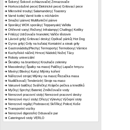
Šokery| Šokové zchlazovače| Zmrazovače
Horkovzdušné pece| Elektrické pece| Grilovací pece
Mikrovlné trouby| Salamandery| Toastery
Varné kotle| Varné kotle s mícháním
Smažicí pánve| Multifunkční pánve
Sporáky| WOK sporáky| Teppanyaki| Vařidla
Ohřevné vany| Režony| Infralampy| Chafingy| Kotlíky
Fritézy| Udržovače hranolek| Vařiče těstovin
Lávové grily| Grilovací desky| Opékač párků| Hot Dog
Gyros grily| Grily na kuřata| Kontaktní a steak grily
Gastronádoby|Plechy| Termoporty| Termoboxy| Várnice
Kuchyňské náčiní| Hrnce| Nádobí| Nože| Tácy
Roboty univerzální
Škrabky na brambory| Krouhače zeleniny
Masodesky| Špalky na maso| Paličky| Lapače hmyzu
Mixéry| Blixéry| Kutry| Mlýnky koření
Nářezové stroje| Mlýnky na maso| Řezačka masa
Nudličkovač| Tenderizér| Stroje na maso
Vakuové baličky| Svářečky| Kráječe pečiva a knedlíků
Myčky| Sprchy| Baterie| Změkčovače vody
Nerezové pracovní stoly| Nerezové pracovní desky
Nerezové mycí stoly| Dřezy| Výlevky| Výčepní stoly
Nerezové regály| Podstavce| Skříňky| Police| Koše
Transportní vozíky
Nerezové digestoře| Odsavače par
Cateringové stoly VERLO