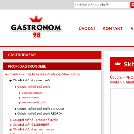
Gastronom 98
ÚVODNÍ
KONTAKT
V
GASTROBAZAR
Skř
PROFI GASTRONOMIE
Chladicí skříně| Mrazáky| Vinotéky| Zdravotnictví
Úvodní
>
PRO
Chladicí skříně - plné dveře
dveře
>
Chladi
Chladicí skříně plné dveře
Ventilované chlazení
Statické chlazení
Kombinované chlazení
Chladicí skříně plné dveře TEFCOLD
Chladicí skříně plné dveře REDFOX
Chladicí skříně - prosklené dveře
Chladicí skříně LIEBHERR
Chladicí skříně na zrání masa