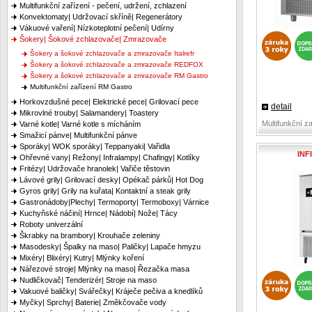
Multifunkční zařízení - pečení, udržení, zchlazení
Konvektomaty| Udržovací skříně| Regenerátory
Vákuové vaření| Nízkoteplotní pečení| Udírny
Šokery| Šokové zchlazovače| Zmrazovače
Šokery a šokové zchlazovače a zmrazovače Italrefr
Šokery a šokové zchlazovače a zmrazovače REDFOX
Šokery a šokové zchlazovače a zmrazovače RM Gastro
Multifunkční zařízení RM Gastro
Horkovzdušné pece| Elektrické pece| Grilovací pece
detail
Mikrovlné trouby| Salamandery| Toastery
Multifunkční z
Varné kotle| Varné kotle s mícháním
Smažicí pánve| Multifunkční pánve
Sporáky| WOK sporáky| Teppanyaki| Vařidla
INF
Ohřevné vany| Režony| Infralampy| Chafingy| Kotlíky
Fritézy| Udržovače hranolek| Vařiče těstovin
Lávové grily| Grilovací desky| Opékač párků| Hot Dog
Gyros grily| Grily na kuřata| Kontaktní a steak grily
Gastronádoby|Plechy| Termoporty| Termoboxy| Várnice
Kuchyňské náčiní| Hrnce| Nádobí| Nože| Tácy
Roboty univerzální
Škrabky na brambory| Krouhače zeleniny
Masodesky| Špalky na maso| Paličky| Lapače hmyzu
Mixéry| Blixéry| Kutry| Mlýnky koření
Nářezové stroje| Mlýnky na maso| Řezačka masa
Nudličkovač| Tenderizér| Stroje na maso
Vakuové baličky| Svářečky| Kráječe pečiva a knedlíků
Myčky| Sprchy| Baterie| Změkčovače vody