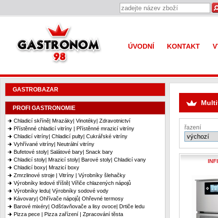
Gastronom 98
ÚVODNÍ
KONTAKT
V
GASTROBAZAR
Mult
PROFI GASTRONOMIE
Chladicí skříně| Mrazáky| Vinotéky| Zdravotnictví
řazení
Přístěnné chladicí vitríny | Přístěnné mrazicí vitríny
Chladicí vitríny| Chladicí pulty| Cukrářské vitríny
Vyhřívané vitríny| Neutrální vitríny
Bufetové stoly| Salátové bary| Snack bary
Chladicí stoly| Mrazicí stoly| Barové stoly| Chladicí vany
INF
Chladicí boxy| Mrazicí boxy
Zmrzlinové stroje | Vitríny | Výrobníky šlehačky
Výrobníky ledové tříště| Vířiče chlazených nápojů
Výrobníky ledu| Výrobníky sodové vody
Kávovary| Ohřívače nápojů| Ohřevné termosy
Barové mixéry| Odšťavňovače a lisy ovoce| Drtiče ledu
Pizza pece | Pizza zařízení | Zpracování těsta