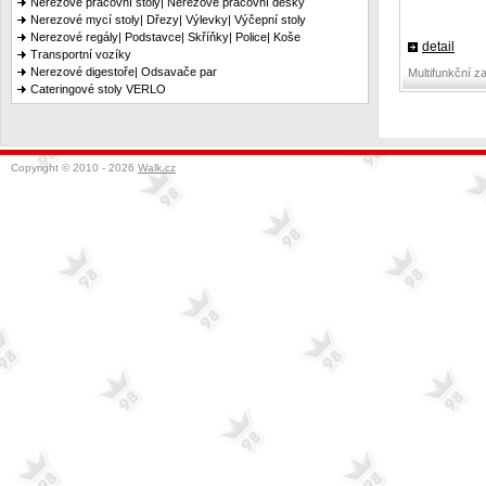
Nerezové pracovní stoly| Nerezové pracovní desky
Nerezové mycí stoly| Dřezy| Výlevky| Výčepní stoly
Nerezové regály| Podstavce| Skříňky| Police| Koše
detail
Transportní vozíky
Nerezové digestoře| Odsavače par
Multifunkční z
Cateringové stoly VERLO
Copyright © 2010 - 2026
Walk.cz