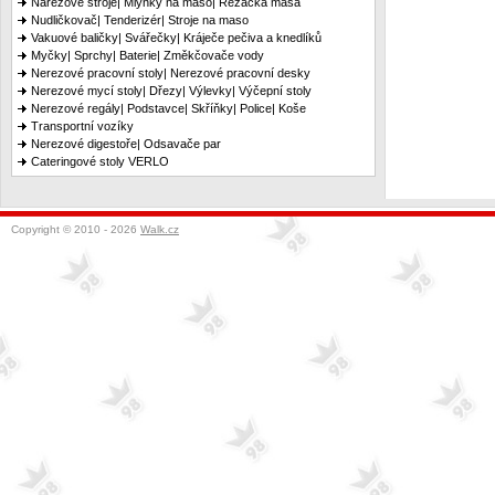
Nářezové stroje| Mlýnky na maso| Řezačka masa
Nudličkovač| Tenderizér| Stroje na maso
Vakuové baličky| Svářečky| Kráječe pečiva a knedlíků
Myčky| Sprchy| Baterie| Změkčovače vody
Nerezové pracovní stoly| Nerezové pracovní desky
Nerezové mycí stoly| Dřezy| Výlevky| Výčepní stoly
Nerezové regály| Podstavce| Skříňky| Police| Koše
Transportní vozíky
Nerezové digestoře| Odsavače par
Cateringové stoly VERLO
Copyright © 2010 - 2026
Walk.cz