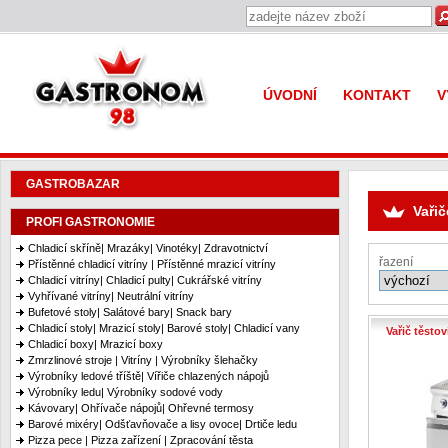
Gastronom 98
ÚVODNÍ
KONTAKT
V
GASTROBAZAR
Vařič
PROFI GASTRONOMIE
Chladicí skříně| Mrazáky| Vinotéky| Zdravotnictví
řazení
Přístěnné chladicí vitríny | Přístěnné mrazicí vitríny
Chladicí vitríny| Chladicí pulty| Cukrářské vitríny
Vyhřívané vitríny| Neutrální vitríny
Bufetové stoly| Salátové bary| Snack bary
Chladicí stoly| Mrazicí stoly| Barové stoly| Chladicí vany
Vařič těsto
Chladicí boxy| Mrazicí boxy
Zmrzlinové stroje | Vitríny | Výrobníky šlehačky
Výrobníky ledové tříště| Vířiče chlazených nápojů
Výrobníky ledu| Výrobníky sodové vody
Kávovary| Ohřívače nápojů| Ohřevné termosy
Barové mixéry| Odšťavňovače a lisy ovoce| Drtiče ledu
Pizza pece | Pizza zařízení | Zpracování těsta