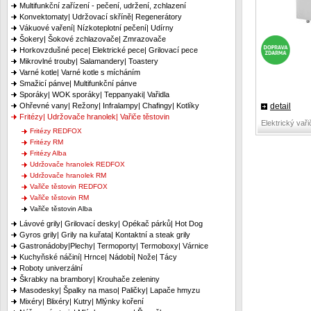
Multifunkční zařízení - pečení, udržení, zchlazení
Konvektomaty| Udržovací skříně| Regenerátory
Vákuové vaření| Nízkoteplotní pečení| Udírny
Šokery| Šokové zchlazovače| Zmrazovače
Horkovzdušné pece| Elektrické pece| Grilovací pece
Mikrovlné trouby| Salamandery| Toastery
Varné kotle| Varné kotle s mícháním
Smažicí pánve| Multifunkční pánve
Sporáky| WOK sporáky| Teppanyaki| Vařidla
detail
Ohřevné vany| Režony| Infralampy| Chafingy| Kotlíky
Fritézy| Udržovače hranolek| Vařiče těstovin
Elektrický vaři
Fritézy REDFOX
Fritézy RM
Fritézy Alba
Udržovače hranolek REDFOX
Udržovače hranolek RM
Vařiče těstovin REDFOX
Vařiče těstovin RM
Vařiče těstovin Alba
Lávové grily| Grilovací desky| Opékač párků| Hot Dog
Gyros grily| Grily na kuřata| Kontaktní a steak grily
Gastronádoby|Plechy| Termoporty| Termoboxy| Várnice
Kuchyňské náčiní| Hrnce| Nádobí| Nože| Tácy
Roboty univerzální
Škrabky na brambory| Krouhače zeleniny
Masodesky| Špalky na maso| Paličky| Lapače hmyzu
Mixéry| Blixéry| Kutry| Mlýnky koření