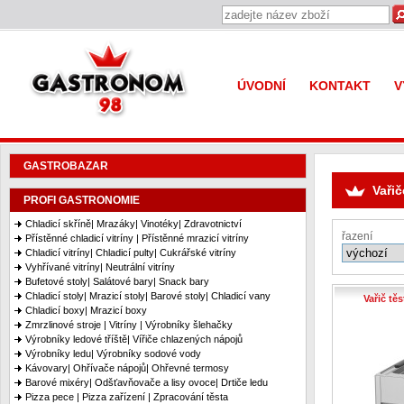
Gastronom 98
ÚVODNÍ
KONTAKT
V
GASTROBAZAR
Vařič
PROFI GASTRONOMIE
Chladicí skříně| Mrazáky| Vinotéky| Zdravotnictví
řazení
Přístěnné chladicí vitríny | Přístěnné mrazicí vitríny
Chladicí vitríny| Chladicí pulty| Cukrářské vitríny
Vyhřívané vitríny| Neutrální vitríny
Bufetové stoly| Salátové bary| Snack bary
Chladicí stoly| Mrazicí stoly| Barové stoly| Chladicí vany
Vařič tě
Chladicí boxy| Mrazicí boxy
Zmrzlinové stroje | Vitríny | Výrobníky šlehačky
Výrobníky ledové tříště| Vířiče chlazených nápojů
Výrobníky ledu| Výrobníky sodové vody
Kávovary| Ohřívače nápojů| Ohřevné termosy
Barové mixéry| Odšťavňovače a lisy ovoce| Drtiče ledu
Pizza pece | Pizza zařízení | Zpracování těsta