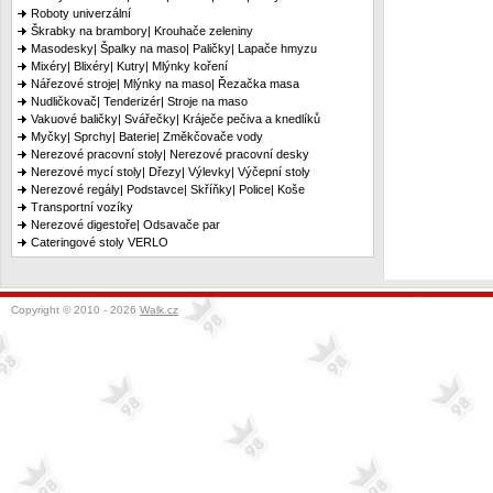
Roboty univerzální
Škrabky na brambory| Krouhače zeleniny
Masodesky| Špalky na maso| Paličky| Lapače hmyzu
Mixéry| Blixéry| Kutry| Mlýnky koření
Nářezové stroje| Mlýnky na maso| Řezačka masa
Nudličkovač| Tenderizér| Stroje na maso
Vakuové baličky| Svářečky| Kráječe pečiva a knedlíků
Myčky| Sprchy| Baterie| Změkčovače vody
Nerezové pracovní stoly| Nerezové pracovní desky
Nerezové mycí stoly| Dřezy| Výlevky| Výčepní stoly
Nerezové regály| Podstavce| Skříňky| Police| Koše
Transportní vozíky
Nerezové digestoře| Odsavače par
Cateringové stoly VERLO
Copyright © 2010 - 2026
Walk.cz