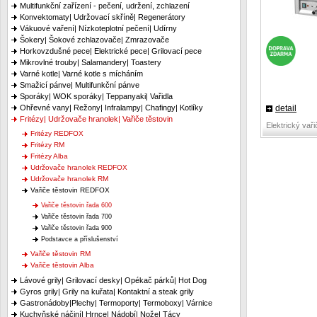
Multifunkční zařízení - pečení, udržení, zchlazení
Konvektomaty| Udržovací skříně| Regenerátory
Vákuové vaření| Nízkoteplotní pečení| Udírny
Šokery| Šokové zchlazovače| Zmrazovače
Horkovzdušné pece| Elektrické pece| Grilovací pece
Mikrovlné trouby| Salamandery| Toastery
Varné kotle| Varné kotle s mícháním
Smažicí pánve| Multifunkční pánve
Sporáky| WOK sporáky| Teppanyaki| Vařidla
detail
Ohřevné vany| Režony| Infralampy| Chafingy| Kotlíky
Fritézy| Udržovače hranolek| Vařiče těstovin
Elektrický vař
Fritézy REDFOX
Fritézy RM
Fritézy Alba
Udržovače hranolek REDFOX
Udržovače hranolek RM
Vařiče těstovin REDFOX
Vařiče těstovin řada 600
Vařiče těstovin řada 700
Vařiče těstovin řada 900
Podstavce a příslušenství
Vařiče těstovin RM
Vařiče těstovin Alba
Lávové grily| Grilovací desky| Opékač párků| Hot Dog
Gyros grily| Grily na kuřata| Kontaktní a steak grily
Gastronádoby|Plechy| Termoporty| Termoboxy| Várnice
Kuchyňské náčiní| Hrnce| Nádobí| Nože| Tácy